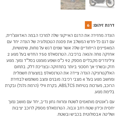
דרגת זיהום:
6
הונדה מחזירה את הדגם האייקוני שלה למרכז הבמה האדוונצ'רית,
עם דגם כל-חדש המשלב את פסגת הטכנולוגיה של הונדה יחד עם
המאפיינים הייחודיים שלה אשר שמים דגש על נוחות, שימושיות,
אחזקה נוחה והנאה ברכיבה. הטרנסאלפ 750 החדש בעל מנוע 2
צילינדרים מקבליים מספק 92 כ"ס ושפע מומנט בסל"ד נמוך. מנוע
חזק ובשרני אך חסכוני ביותר בתחזוקה ובצריכת דלק. בתחום
האלקטרוניקה הונדה ציידה את הטרנסאלפ במצערת חשמלית
ומחשב מנוע בעל 4 מצבי רכיבה מובנים ומצב משתמש לבחירת
הרוכב, מערכות בטיחות ABS,TCS, בקרת ווילי (הרמת גלגל) ובקרת
בלימת מנוע.
עם ג'אנטים מותאמים לשטח ומרווח גחון נדיב, יחד עם מושב נמוך
יחסית וכידון שטח רחב וגבוה. הטרנסאלפ מספק לרוכב יציבות
ושליטה אבסולוטית בכביש ובשטח.