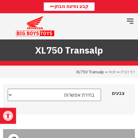
קבע נסיעת מבחן
XL750 Transalp
דף הבית
»
חנות
»
XL750 Transalp
צבעים
פתח