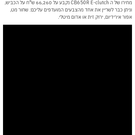
מחירו של ה CB650R E-clutch נקבע על 66,260 ש"ח על הכביש,
וניתן כבר לשריין את אחד מהצבעים המועדפים עליכם: שחור מט,
אפור אירידיום, ירוק זית או אדום מיטלי.