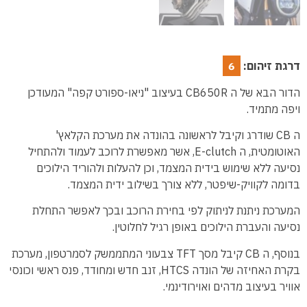
דרגת זיהום:
6
הדור הבא של ה CB650R בעיצוב "ניאו-ספורט קפה" המעודכן
ויפה מתמיד.
ה CB שודרג וקיבל לראשונה בהונדה את מערכת הקלאץ'
האוטומטית, ה E-clutch, אשר מאפשרת לרוכב לעמוד ולהתחיל
נסיעה ללא שימוש בידית המצמד, וכן להעלות ולהוריד הילוכים
בדומה לקוויק-שיפטר, ללא צורך בשילוב ידית המצמד.
המערכת ניתנת לניתוק לפי בחירת הרוכב ובכך לאפשר התחלת
נסיעה והעברת הילוכים באופן רגיל לחלוטין.
בנוסף, ה CB קיבל מסך TFT צבעוני המתממשק לסמרטפון, מערכת
בקרת האחיזה של הונדה HTCS, זנב חדש ומחודד, פנס ראשי וכונסי
אוויר בעיצוב מדהים ואוירודינמי.