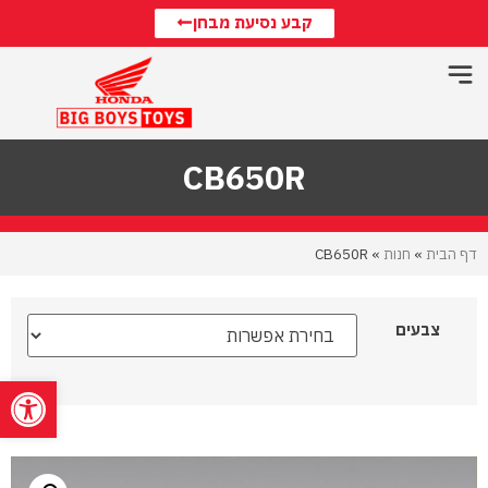
קבע נסיעת מבחן
CB650R
דף הבית
»
חנות
»
CB650R
צבעים
פתח